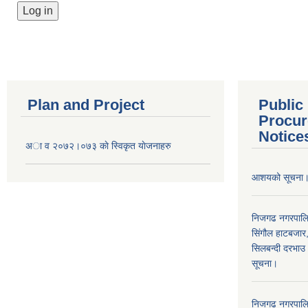
Plan and Project
Public
Procur
Notice
अा व २०७२।०७३ काे स्विकृत याेजनाहरु
आशयको सूचना
निजगढ नगरपाल
सिंगौल हाटबजार
सिलबन्दी दरभाउ
सूचना।
निजगढ नगरपाल