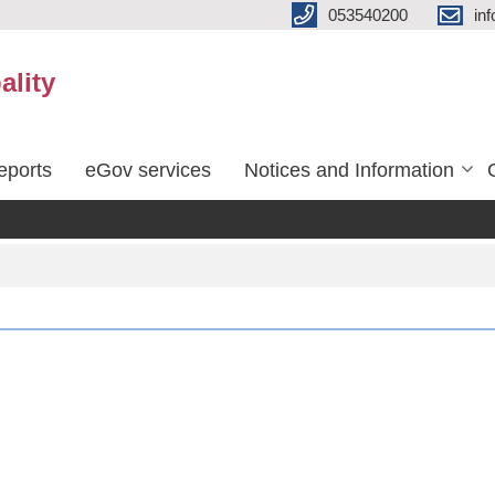
053540200
in
ality
eports
eGov services
Notices and Information