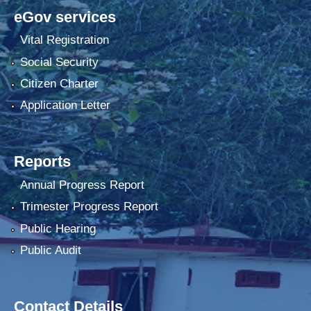
eGov services
Vital Registration
Social Security
Citizen Charter
Application Letter
Reports
Annual Progress Report
Trimester Progress Report
Public Hearing
Public Audit
Contact Details