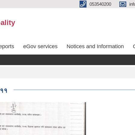
053540200
in
ality
eports
eGov services
Notices and Information
 ११