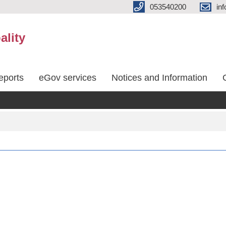
053540200
in
ality
eports
eGov services
Notices and Information