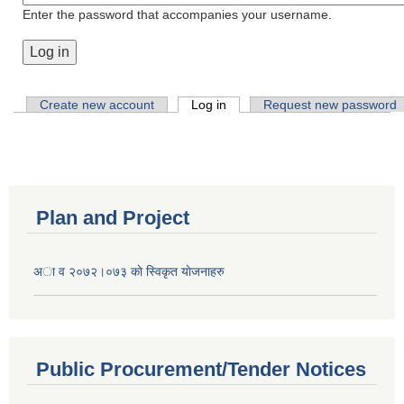
Enter the password that accompanies your username.
Primary tabs
Create new account
Log in
(active tab)
Request new password
Plan and Project
अा व २०७२।०७३ काे स्विकृत याेजनाहरु
Public Procurement/Tender Notices