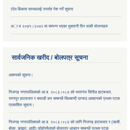
टोल बिकास स‌स्थालाई प‌र्स्ताव पेश गर्ने सूचना
अा‍ व २०७१।२०७२ मा सम्पन्न भएका भुक्तानी दिन वा‌की याेजनाहरु
सार्वजनिक खरीद / बोलपत्र सूचना
आशयको सूचना।
निजगढ नगरपालिाकको आ.ब. २०८३।०८४ को भरतगंज सिंगौल हाटबजार,
रतनपुर हाटबजार र कवाडी कर सम्बन्धी सिलबन्दी दरभाउ आव्हानको प्रथम पटक
प्रकाशित सूचना।
निजगढ नगरपालिकाको आ.ब. २०८३।०८४ को लागि निजगढ हाटबजार र (खसी,
बोका, कुखुरा, आदी) फोहोरमैलाको बोलपत्र आव्हान सम्बन्धी प्रथम पटक