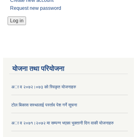
Create new account
Request new password
योजना तथा परियोजना
अा व २०७२।०७३ काे स्विकृत याेजनाहरु
टोल बिकास स‌स्थालाई प‌र्स्ताव पेश गर्ने सूचना
अा‍ व २०७१।२०७२ मा सम्पन्न भएका भुक्तानी दिन वा‌की याेजनाहरु