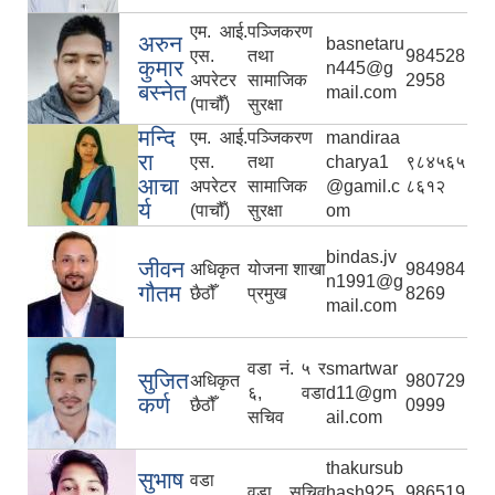
एम. आई.
पञ्जिकरण
अरुन
basnetaru
एस.
तथा
984528
कुमार
n445@g
अपरेटर
सामाजिक
2958
बस्‍नेत
mail.com
(पाचौँ)
सुरक्षा
मन्दि
एम. आई.
पञ्जिकरण
mandiraa
रा
एस.
तथा
charya1
९८४५६५
आचा
अपरेटर
सामाजिक
@gamil.c
८६१२
र्य
(पाचौँ)
सुरक्षा
om
bindas.jv
जीवन
अधिकृत
योजना शाखा
984984
n1991@g
गौतम
छैठौँ
प्रमुख
8269
mail.com
वडा नं. ५ र
smartwar
सुजित
अधिकृत
980729
६, वडा
d11@gm
कर्ण
छैठौँ
0999
सचिव
ail.com
thakursub
सुभाष
वडा
वडा सचिव
hash925
986519