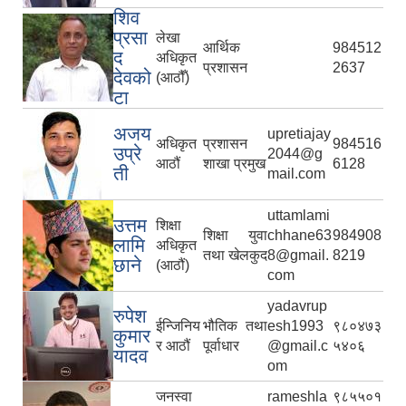
शिव
प्रसा
लेखा
आर्थिक
984512
द
अधिकृत
प्रशासन
2637
देवको
(आठौँ)
टा
अजय
upretiajay
अधिकृत
प्रशासन
984516
उप्रे
2044@g
आठौं
शाखा प्रमुख
6128
ती
mail.com
uttamlami
उत्तम
शिक्षा
शिक्षा युवा
chhane63
984908
लामि
अधिकृत
तथा खेलकुद
8@gmail.
8219
छाने
(आठौं)
com
yadavrup
रुपेश
ईन्जिनिय
भौतिक तथा
esh1993
९८०४७३
कुमार
र आठौं
पूर्वाधार
@gmail.c
५४०६
यादव
om
जनस्वा
rameshla
९८५५०१