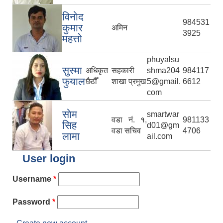
विनाेद
984531
कुमार
अमिन
3925
महत्तो
phuyalsu
सुस्मा
अधिकृत
सहकारी
shma204
984117
फुयाल
छैठौँ
शाखा प्रमुख
5@gmail.
6612
com
साेम
smartwar
वडा नं. १,
981133
सिह
d01@gm
वडा सचिव
4706
लामा
ail.com
User login
Username
*
Password
*