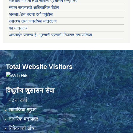
सङ्‍घीय मामिला तथा सामान्य प्रशासन मन्त्रालय
नेपाल सरकारको आधिकारिक पोर्टल
अनलार्इन घटना दर्ता गर्नुहोस
स्वास्थ्य तथा जनसंख्या मन्त्रालय
गृह मन्त्रालय
अनलाईन राजस्व ई- भुक्तानी प्रणाली निजगढ नगरपालिका
Total Website Visitors
विधुतीय शुसासन सेवा
घटना दर्ता
सामाजिक सुरक्षा
नागरिक वडापत्र
निवेदनको ढाँचा