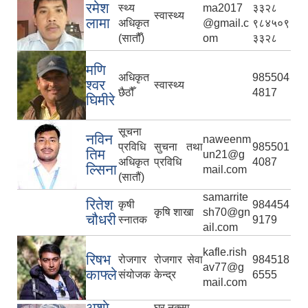
रमेश
स्थ्य
ma2017
३३२८
स्वास्थ्य
लामा
अधिकृत
@gmail.c
९८४५०९
(सातौँ)
om
३३२८
मणि
अधिकृत
985504
श्वर
स्वास्थ्य
छैठौँ
4817
घिमीरे
सूचना
नविन
naweenm
प्रविधि
सुचना तथा
985501
तिम
un21@g
अधिकृत
प्रविधि
4087
ल्सिना
mail.com
(सातौं)
samarrite
रितेश
कृषी
984454
कृषि शाखा
sh70@gn
चौधरी
स्नातक
9179
ail.com
kafle.rish
रिषभ
रोजगार
रोजगार सेवा
984518
av77@g
काफ्ले
संयोजक
केन्द्र
6555
mail.com
अशाे
घर,नक्सा