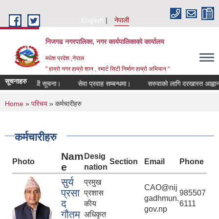
Skip to main content
English
नेपाली
निजगढ नगरपालिका, नगर कार्यपालिकाको कार्यालय
मधेश प्रदेश ,नेपाल
" हाम्रो नगर हाम्रो शान , स्मार्ट सिटी निर्माण हाम्रो अभियान "
सूचनाहरु
ति सम्बन्धी सूचना।
सेवा प्रवाह सम्बन्धमा।
सरुवाको लागि दरखास्त आह्वान सम्बन
You are here
Home
»
परिचय
» कर्मचारीहरु
कर्मचारीहरु
Nam
Desig
Photo
Section
Email
Phone
e
nation
सुर्य
प्रमुख
CAO@nij
प्रसा
प्रशास
985507
gadhmun.
द
कीय
6111
gov.np
गौतम
अधिकृत