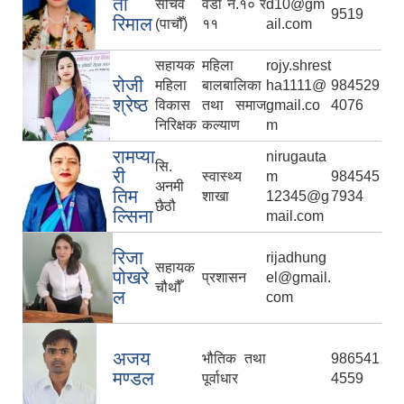
ती
सचिव
वडा न.१० र
d10@gm
9519
रिमाल
(पाचौँ)
११
ail.com
सहायक
महिला
rojy.shrest
रोजी
महिला
बालबालिका
ha1111@
984529
श्रेष्ठ
विकास
तथा समाज
gmail.co
4076
निरिक्षक
कल्याण
m
रामप्या
nirugauta
सि.
री
स्वास्थ्य
m
984545
अनमी
तिम
शाखा
12345@g
7934
छैठौ
ल्सिना
mail.com
रिजा
rijadhung
सहायक
पोखरे
प्रशासन
el@gmail.
चौथौँ
ल
com
अजय
भौतिक तथा
986541
मण्डल
पूर्वाधार
4559