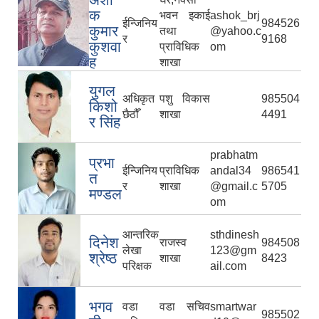
क
भवन इकाई
ashok_brj
ईन्जिनिय
984526
कुमार
तथा
@yahoo.c
र
9168
कुशवा
प्राविधिक
om
ह
शाखा
युगल
अधिकृत
पशु विकास
985504
किशो
छैठौँ
शाखा
4491
र सिंह
prabhatm
प्रभा
ईन्जिनिय
प्राविधिक
andal34
986541
त
र
शाखा
@gmail.c
5705
मण्डल
om
आन्तरिक
sthdinesh
दिनेश
राजस्व
984508
लेखा
123@gm
श्रेष्ठ
शाखा
8423
परिक्षक
ail.com
भगव
वडा
वडा सचिव
smartwar
985502