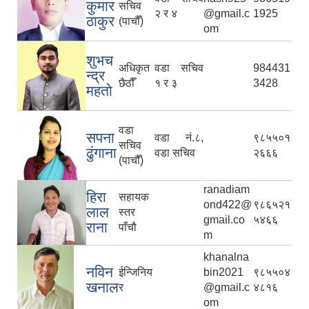
कुमार
सचिव
२ र ४
@gmail.c
1925
ठाकुर
(पाचौँ)
om
शुभच
अधिकृत
वडा सचिव
984431
न्द्र
छैठौँ
१ र ३
3428
महतो
वडा
सपना
वडा नं.८,
९८५५०१
सचिव
ढुंगाना
वडा सचिव
२६६६
(पाचौँ)
ranadiam
हिरा
सहायक
ond422@
९८६५२१
लाल
स्तर
gmail.co
५४६६
राना
पाँचौ
m
khanalna
नविन
ईन्जिनिय
bin2021
९८५५०४
खनाल
र
@gmail.c
४८१६
om