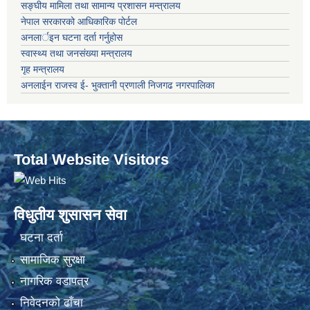
सङ्‍घीय मामिला तथा सामान्य प्रशासन मन्त्रालय
नेपाल सरकारको आधिकारिक पोर्टल
अनलार्इन घटना दर्ता गर्नुहोस
स्वास्थ्य तथा जनसंख्या मन्त्रालय
गृह मन्त्रालय
अनलाईन राजस्व ई- भुक्तानी प्रणाली निजगढ नगरपालिका
Total Website Visitors
विधुतीय शुसासन सेवा
घटना दर्ता
सामाजिक सुरक्षा
नागरिक वडापत्र
निवेदनको ढाँचा