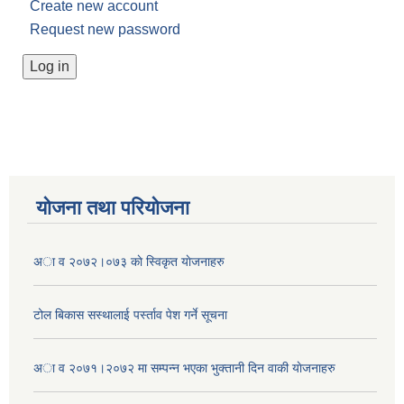
Create new account
Request new password
योजना तथा परियोजना
अा व २०७२।०७३ काे स्विकृत याेजनाहरु
टोल बिकास स‌स्थालाई प‌र्स्ताव पेश गर्ने सूचना
अा‍ व २०७१।२०७२ मा सम्पन्न भएका भुक्तानी दिन वा‌की याेजनाहरु