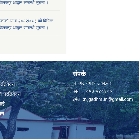
बोलपत्र आह्वान सम्बन्धी सूचना ।
काको आ.व.२०८२/०८३ को विभिन्न
बोलपत्र आह्वान सम्बन्धी सूचना ।
संपर्क
निजगढ नगरपालिका,बारा
प्रतिवेदन
फोन : ०५३ ५४०२००
 प्रतिवेदन
ईमेल :
nijgadhmun@gmail.com
वाई
्षण