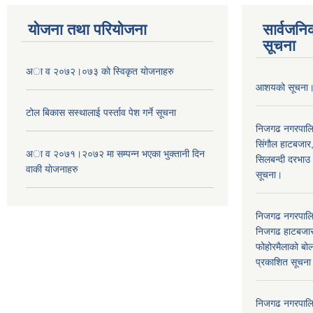
योजना तथा परियोजना
सार्वजनि
सूचना
अा व २०७२।०७३ काे स्विकृत याेजनाहरु
आशयको सूचना
टोल बिकास स‌स्थालाई प‌र्स्ताव पेश गर्ने सूचना
निजगढ नगरपाल
सिंगौल हाटबजार
अा‍ व २०७१।२०७२ मा सम्पन्न भएका भुक्तानी दिन
सिलबन्दी दरभाउ
वा‌की याेजनाहरु
सूचना।
निजगढ नगरपाल
निजगढ हाटबजार 
फोहोरमैलाको बोल
प्रकाशित सूचन
निजगढ नगरपालि