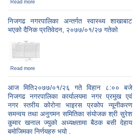
Read more
about आज मिति २०७७/०१/२८ गते निजगढ नगरपालिका
नगर प्रमुख श्री सुरेश कुमार खनाल ज्यूको संयोजकत्वमा
बसेको बैठकमा यस नगर भित्र संचालनमा रहेको निर्माण
निजगढ नगरपालिका अन्तर्गत स्वास्थ्य शाखाबाट
ब्यवसायीहरुसंग बसी छलफल गरी देहाय बमोजिमको निर्णयहरु
भएको दैनिक प्रतिवेदन, २०७७/०१/२७ गतेको
भयो
Read more
about निजगढ नगरपालिका अन्तर्गत स्वास्थ्य शाखाबाट
भएको दैनिक प्रतिवेदन, २०७७/०१/२७ गतेको
आज मिति२०७७/०१/२६ गते विहान ८:०० बजे
निजगढ नगरपालिका कार्यालयमा नगर प्रमुख एवं
नगर स्तरीय कोरोना भाइरस प्रकोप न्यूनीकरण
समन्वय तथा अनुगमन समितिका संयोजक श्री सुरेश
कुमार खनाल ज्युको अध्यक्षतामा बैठक बसी देहाय
बमोजिमका निर्णयहरु भयो .