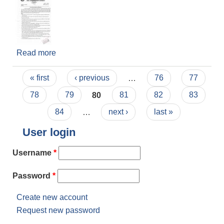
Read more
about सेल्फ क्वारेन्टाइन व्यवस्थापन सम्बन्धि नगर प्रमुख
सुरेश कुमार खनालज्यु बाट जारी सूचना
Pages
« first
‹ previous
…
76
77
78
79
80
81
82
83
84
…
next ›
last »
User login
Username
*
Password
*
Create new account
Request new password