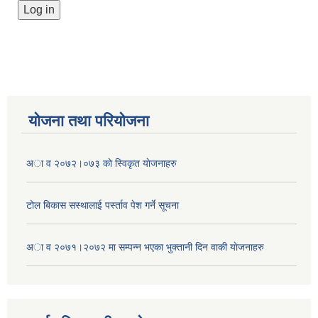
योजना तथा परियोजना
अा व २०७२।०७३ काे स्विकृत याेजनाहरु
टोल बिकास स‌स्थालाई प‌र्स्ताव पेश गर्ने सूचना
अा‍ व २०७१।२०७२ मा सम्पन्न भएका भुक्तानी दिन वा‌की याेजनाहरु