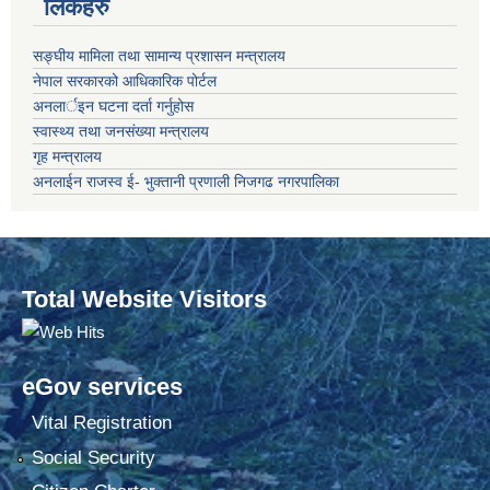
लिंकहरु
सङ्‍घीय मामिला तथा सामान्य प्रशासन मन्त्रालय
नेपाल सरकारको आधिकारिक पोर्टल
अनलार्इन घटना दर्ता गर्नुहोस
स्वास्थ्य तथा जनसंख्या मन्त्रालय
गृह मन्त्रालय
अनलाईन राजस्व ई- भुक्तानी प्रणाली निजगढ नगरपालिका
Total Website Visitors
eGov services
Vital Registration
Social Security