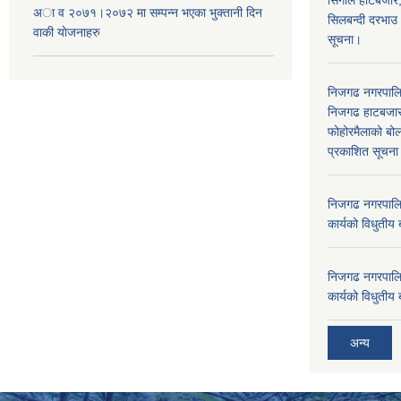
सिंगौल हाटबजार
अा‍ व २०७१।२०७२ मा सम्पन्न भएका भुक्तानी दिन
सिलबन्दी दरभाउ
वा‌की याेजनाहरु
सूचना।
निजगढ नगरपाल
निजगढ हाटबजार 
फोहोरमैलाको बोल
प्रकाशित सूचन
निजगढ नगरपालि
कार्यको विधुतीय 
निजगढ नगरपालि
कार्यको विधुतीय 
अन्य