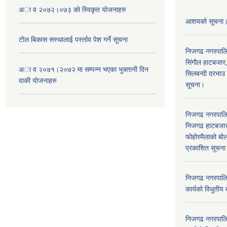
अा व २०७२।०७३ काे स्विकृत याेजनाहरु
आशयको सूचना
टोल बिकास स‌स्थालाई प‌र्स्ताव पेश गर्ने सूचना
निजगढ नगरपाल
सिंगौल हाटबजार
अा‍ व २०७१।२०७२ मा सम्पन्न भएका भुक्तानी दिन
सिलबन्दी दरभाउ
वा‌की याेजनाहरु
सूचना।
निजगढ नगरपाल
निजगढ हाटबजार 
फोहोरमैलाको बोल
प्रकाशित सूचन
निजगढ नगरपालि
कार्यको विधुतीय 
निजगढ नगरपालि