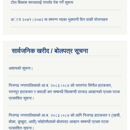
टोल बिकास स‌स्थालाई प‌र्स्ताव पेश गर्ने सूचना
अा‍ व २०७१।२०७२ मा सम्पन्न भएका भुक्तानी दिन वा‌की याेजनाहरु
सार्वजनिक खरीद / बोलपत्र सूचना
आशयको सूचना।
निजगढ नगरपालिाकको आ.ब. २०८३।०८४ को भरतगंज सिंगौल हाटबजार,
रतनपुर हाटबजार र कवाडी कर सम्बन्धी सिलबन्दी दरभाउ आव्हानको प्रथम पटक
प्रकाशित सूचना।
निजगढ नगरपालिकाको आ.ब. २०८३।०८४ को लागि निजगढ हाटबजार र (खसी,
बोका, कुखुरा, आदी) फोहोरमैलाको बोलपत्र आव्हान सम्बन्धी प्रथम पटक
प्रकाशित सूचना।