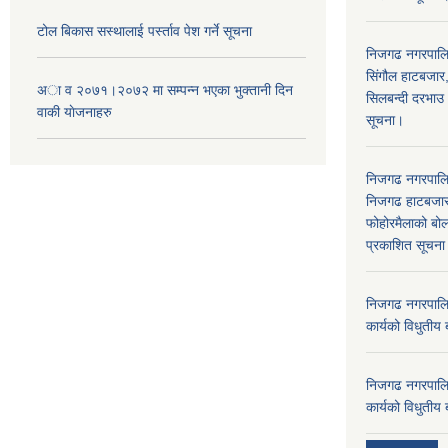
टोल बिकास स‌स्थालाई प‌र्स्ताव पेश गर्ने सूचना
निजगढ नगरपाल
सिंगौल हाटबजार
अा‍ व २०७१।२०७२ मा सम्पन्न भएका भुक्तानी दिन
सिलबन्दी दरभाउ
वा‌की याेजनाहरु
सूचना।
निजगढ नगरपाल
निजगढ हाटबजार 
फोहोरमैलाको बोल
प्रकाशित सूचन
निजगढ नगरपालि
कार्यको विधुतीय 
निजगढ नगरपालि
कार्यको विधुतीय 