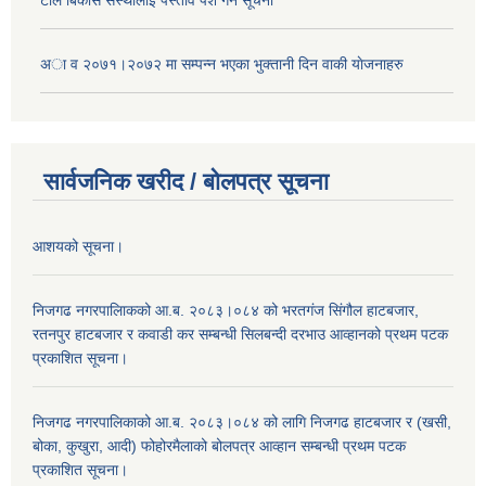
टोल बिकास स‌स्थालाई प‌र्स्ताव पेश गर्ने सूचना
अा‍ व २०७१।२०७२ मा सम्पन्न भएका भुक्तानी दिन वा‌की याेजनाहरु
सार्वजनिक खरीद / बोलपत्र सूचना
आशयको सूचना।
निजगढ नगरपालिाकको आ.ब. २०८३।०८४ को भरतगंज सिंगौल हाटबजार,
रतनपुर हाटबजार र कवाडी कर सम्बन्धी सिलबन्दी दरभाउ आव्हानको प्रथम पटक
प्रकाशित सूचना।
निजगढ नगरपालिकाको आ.ब. २०८३।०८४ को लागि निजगढ हाटबजार र (खसी,
बोका, कुखुरा, आदी) फोहोरमैलाको बोलपत्र आव्हान सम्बन्धी प्रथम पटक
प्रकाशित सूचना।