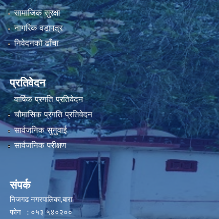
सामाजिक सुरक्षा
नागरिक वडापत्र
निवेदनको ढाँचा
प्रतिवेदन
वार्षिक प्रगति प्रतिवेदन
चौमासिक प्रगति प्रतिवेदन
सार्वजनिक सुनुवाई
सार्वजनिक परीक्षण
संपर्क
निजगढ नगरपालिका,बारा
फोन : ०५३ ५४०२००