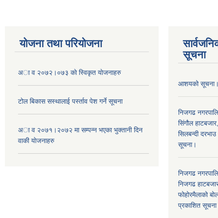
योजना तथा परियोजना
सार्वजनि
सूचना
अा व २०७२।०७३ काे स्विकृत याेजनाहरु
आशयको सूचना
टोल बिकास स‌स्थालाई प‌र्स्ताव पेश गर्ने सूचना
निजगढ नगरपाल
सिंगौल हाटबजार
अा‍ व २०७१।२०७२ मा सम्पन्न भएका भुक्तानी दिन
सिलबन्दी दरभाउ
वा‌की याेजनाहरु
सूचना।
निजगढ नगरपाल
निजगढ हाटबजार 
फोहोरमैलाको बोल
प्रकाशित सूचन