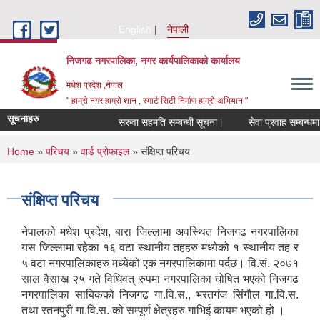
Skip to main content
English
नेपाली
निजगढ नगरपालिका, नगर कार्यपालिकाको कार्यालय
मधेश प्रदेश ,नेपाल
" हाम्रो नगर हाम्रो शान , स्मार्ट सिटी निर्माण हाम्रो अभियान "
सूचनाहरु
सरुवा सहमति सम्बन्धी सूचना।
सेवा प्रवाह सम्बन्धमा।
You are here
Home
»
परिचय
»
वार्ड प्रोफाइल
» संक्षिप्त परिचय
संक्षिप्त परिचय
नेपालको मधेश प्रदेश, बारा जिल्लामा अवस्थित निजगढ नगरपालिका
यस जिल्लामा रहेका १६ वटा स्थानीय तहहरु मध्येको १ स्थानीय तह र
५ वटा नगरपालिकाहरु मध्येको एक नगरपालिकामा पर्दछ। वि.सं. २०७१
साल वैसाख २५ गते विधिवत् रुपमा नगरपालिका घोषित भएको निजगढ
नगरपालिका साबिकको निजगढ गा.वि.स., भरतगंज सिंगौल गा.वि.स.
तथा रतनपुरी गा.वि.स. को सम्पूर्ण क्षेत्रहरु गाभिई कायम भएको हो ।