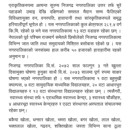
प्राकृतिकरुपमा अत्यन्त सुरम्य निजगढ नगरपालिका उत्तर तर्फ चुरे
पहाडको उचाइ देखि दक्षिणको समतल मैदान सम्म फैलिएको
विविधतायुक्त वन, वनस्पति, हावापानी तथा सांस्कृतिकरुपले समृद्ध
हरियालीपूर्ण भूगोल हो । यस नगरपालिकाको कुल क्षेत्रफल २८९.४ वर्ग
कि.मि. रहेको छ भने यस नगरपालिकामा १३ वटा वडाहरु रहेका छन् ।
नेपालको पूर्व पश्चिम राजमार्ग समेतले छिचोलेको निजगढ नगरपालिकामा
विभिन्न जात जाति तथा समुदायको मिश्रित बसोबास रहेको छ । यस
नगरपालिकाको जनसंख्या हाल करीब ५० हजारको हाराहारीमा रहको
अनुमान छ ।
निजगढ नगरपालिका वि.सं. २०७२ साल फाल्गुन ३ गते खुल्ला
दिसामुक्त घोषणा हुनुका साथै वि.सं. २०७३ सालमा पूर्ण रुपमा साक्षर
घोषणा भएको नगरपालिका हो । यस नगरपालिकामा १ वटा बहुमुखी
क्याम्पस, ७ वटा सामुदायिक माध्यमिक विद्यालयहरु, २० वटा आधारभुत
विद्यालयहरु र १२ वटा संस्थागत विद्यालयहरु रहेका छन् । त्यसैगरी,
स्वास्थ्य संस्था तर्फ १ प्राथमिक स्वास्थ्य केन्द्र, ३ स्वास्थ्य चौकीहरु,
४ आधारभूत स्वास्थ्य केन्द्रहरु र एउटा संस्थागत अस्पताल संचालनमा
रहेका छन्।
बकैया खोला, धन्सार खोला, भमरा खोला, बगर खोला, लाल खोला,
भक्तलाल खोला, गढवन, शक्तिखोला जस्ता विभिन्न साना ठूला