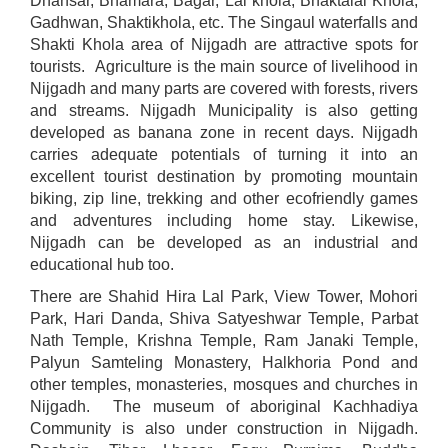
Dhansar, Bhamara, Bagar, Lal khola, Bhaktalal Khola,
Gadhwan, Shaktikhola, etc. The Singaul waterfalls and
Shakti Khola area of Nijgadh are attractive spots for
tourists. Agriculture is the main source of livelihood in
Nijgadh and many parts are covered with forests, rivers
and streams. Nijgadh Municipality is also getting
developed as banana zone in recent days. Nijgadh
carries adequate potentials of turning it into an
excellent tourist destination by promoting mountain
biking, zip line, trekking and other ecofriendly games
and adventures including home stay. Likewise,
Nijgadh can be developed as an industrial and
educational hub too.
There are Shahid Hira Lal Park, View Tower, Mohori
Park, Hari Danda, Shiva Satyeshwar Temple, Parbat
Nath Temple, Krishna Temple, Ram Janaki Temple,
Palyun Samteling Monastery, Halkhoria Pond and
other temples, monasteries, mosques and churches in
Nijgadh. The museum of aboriginal Kachhadiya
Community is also under construction in Nijgadh.