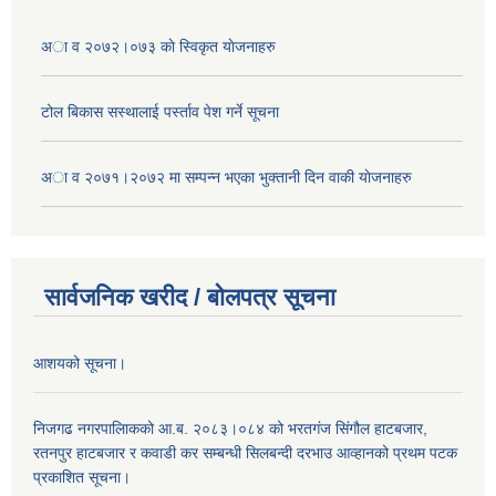
अा व २०७२।०७३ काे स्विकृत याेजनाहरु
टोल बिकास स‌स्थालाई प‌र्स्ताव पेश गर्ने सूचना
अा‍ व २०७१।२०७२ मा सम्पन्न भएका भुक्तानी दिन वा‌की याेजनाहरु
सार्वजनिक खरीद / बोलपत्र सूचना
आशयको सूचना।
निजगढ नगरपालिाकको आ.ब. २०८३।०८४ को भरतगंज सिंगौल हाटबजार,
रतनपुर हाटबजार र कवाडी कर सम्बन्धी सिलबन्दी दरभाउ आव्हानको प्रथम पटक
प्रकाशित सूचना।