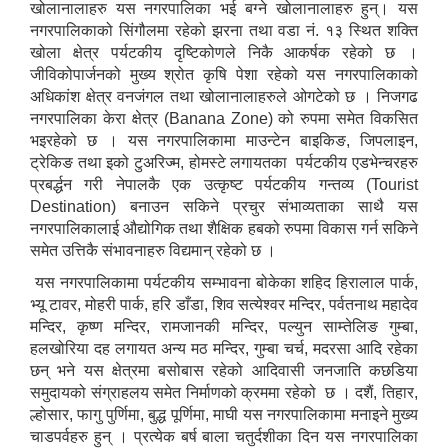
खोलानालाहरु यस नगरपालिका भई बग्ने खोलानालाहरु हुन्। यस
नगरपालिकाको सिंगौलमा रहेको झरना तथा वडा नं. १३ स्थित शक्ति
खोला क्षेत्र पर्यटकीय दृष्टिकोणले निकै आकर्षक रहेको छ ।
जीविकोपार्जनको मुख्य श्रोत कृषि पेशा रहेको यस नगरपालिकाको
अधिकांश क्षेत्र वनजंगल तथा खोलानालाहरुले ओगटेको छ । निजगढ
नगरपालिका केरा क्षेत्र (Banana Zone) को रुपमा समेत विकसित
भइरहेको छ । यस नगरपालिकामा माउन्टेन बाइकिङ, जिपलाइन,
ट्रेकिङ तथा इको टुअरिज्म, होमस्टे लगायतका पर्यटकीय एडभेन्चरहरु
प्रबर्द्धन गरी नेपालकै एक उत्कृष्ट पर्यटकीय गन्तव्य (Tourist
Destination) बनाउन सकिने प्रचुर संभाव्यताका साथै यस
नगरपालिकालाई औद्योगिक तथा शैक्षिक हबको रुपमा विकास गर्न सकिने
समेत उत्तिकै संभावनाहरु विद्यमान् रहेको छ ।
यस नगरपालिकामा पर्यटकीय सम्भावना बोकेका शहिद हिरालाल पार्क,
भ्यू टावर, मोहरी पार्क, हरि डाँडा, शिव सत्येश्वर मन्दिर, पर्वतनाथ महादेव
मन्दिर, कृष्ण मन्दिर, रामजानकी मन्दिर, पल्युन साम्तेलिङ गुम्बा,
हलखोरिया दह लगायत अन्य मठ मन्दिर, गुम्बा चर्च, मदरसा आदि रहेका
छन् भने यस क्षेत्रमा बसोबास रहेको आदिवासी जनजाति कछडिया
समुदायको संग्राहलय समेत निर्माणको क्रममा रहेको छ । दशैं, तिहार,
ल्होसार, फागु पुर्णिमा, बुद्ध पूर्णिमा, माघी यस नगरपालिकामा मनाइने मुख्य
चाडपर्वहरु हुन् । प्रत्येक बर्ष बाला चतुर्दशीका दिन यस नगरपालिका