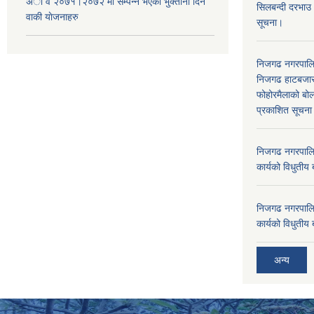
अा‍ व २०७१।२०७२ मा सम्पन्न भएका भुक्तानी दिन
सिलबन्दी दरभाउ
वा‌की याेजनाहरु
सूचना।
निजगढ नगरपाल
निजगढ हाटबजार 
फोहोरमैलाको बोल
प्रकाशित सूचन
निजगढ नगरपालि
कार्यको विधुतीय 
निजगढ नगरपालि
कार्यको विधुतीय 
अन्य