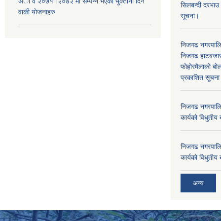
अा‍ व २०७१।२०७२ मा सम्पन्न भएका भुक्तानी दिन
सिलबन्दी दरभाउ
वा‌की याेजनाहरु
सूचना।
निजगढ नगरपाल
निजगढ हाटबजार 
फोहोरमैलाको बोल
प्रकाशित सूचन
निजगढ नगरपालि
कार्यको विधुतीय 
निजगढ नगरपालि
कार्यको विधुतीय 
अन्य