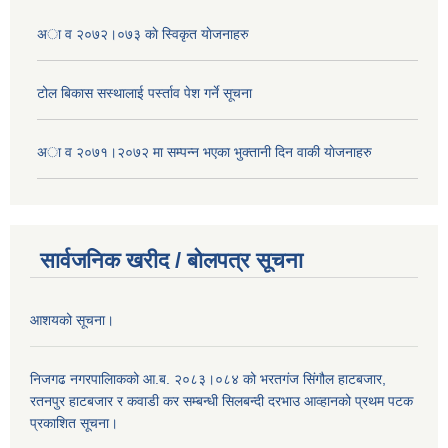
अा व २०७२।०७३ काे स्विकृत याेजनाहरु
टोल बिकास स‌स्थालाई प‌र्स्ताव पेश गर्ने सूचना
अा‍ व २०७१।२०७२ मा सम्पन्न भएका भुक्तानी दिन वा‌की याेजनाहरु
सार्वजनिक खरीद / बोलपत्र सूचना
आशयको सूचना।
निजगढ नगरपालिाकको आ.ब. २०८३।०८४ को भरतगंज सिंगौल हाटबजार,
रतनपुर हाटबजार र कवाडी कर सम्बन्धी सिलबन्दी दरभाउ आव्हानको प्रथम पटक
प्रकाशित सूचना।