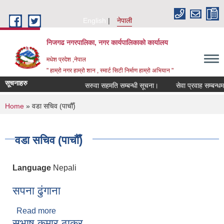
Skip to main content
English
नेपाली
निजगढ नगरपालिका, नगर कार्यपालिकाको कार्यालय
मधेश प्रदेश ,नेपाल
" हाम्रो नगर हाम्रो शान , स्मार्ट सिटी निर्माण हाम्रो अभियान "
सूचनाहरु
सरुवा सहमति सम्बन्धी सूचना।
सेवा प्रवाह सम्बन्धमा।
You are here
Home
» वडा सचिव (पाचौँ)
वडा सचिव (पाचौँ)
Language
Nepali
सपना ढुंगाना
Read more
about सपना ढुंगाना
सुभाष कुमार ठाकुर