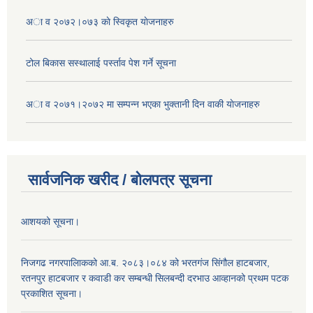
अा व २०७२।०७३ काे स्विकृत याेजनाहरु
टोल बिकास स‌स्थालाई प‌र्स्ताव पेश गर्ने सूचना
अा‍ व २०७१।२०७२ मा सम्पन्न भएका भुक्तानी दिन वा‌की याेजनाहरु
सार्वजनिक खरीद / बोलपत्र सूचना
आशयको सूचना।
निजगढ नगरपालिाकको आ.ब. २०८३।०८४ को भरतगंज सिंगौल हाटबजार,
रतनपुर हाटबजार र कवाडी कर सम्बन्धी सिलबन्दी दरभाउ आव्हानको प्रथम पटक
प्रकाशित सूचना।