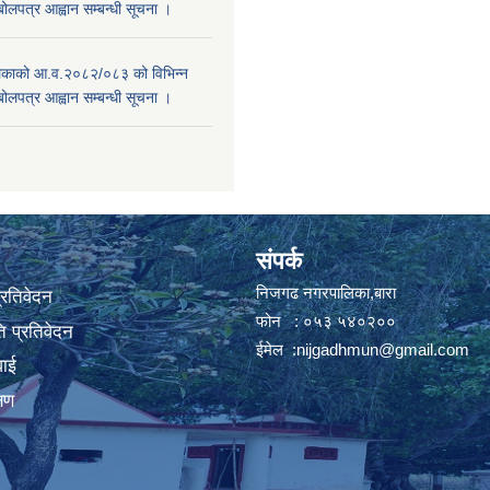
बोलपत्र आह्वान सम्बन्धी सूचना ।
काको आ.व.२०८२/०८३ को विभिन्न
बोलपत्र आह्वान सम्बन्धी सूचना ।
संपर्क
निजगढ नगरपालिका,बारा
प्रतिवेदन
फोन : ०५३ ५४०२००
 प्रतिवेदन
ईमेल :
nijgadhmun@gmail.com
वाई
्षण