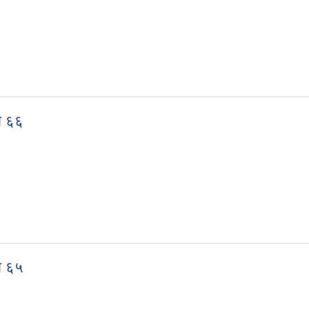
ख्या ६७
ा ६६
ख्या ६६
ा ६५