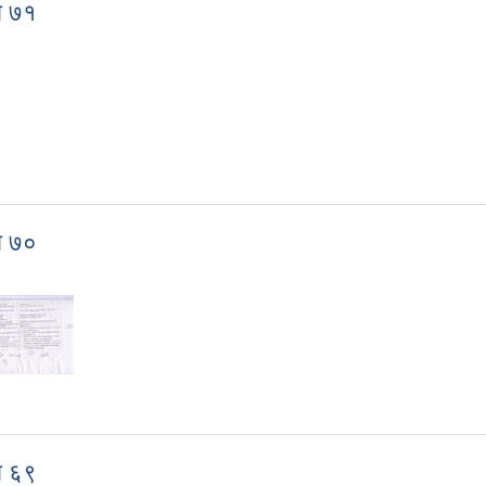
ा ७१
ख्या ७१
ा ७०
ख्या ७०
ा ६९