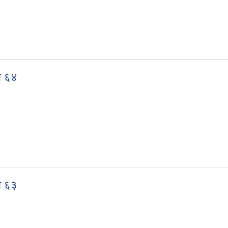
ख्या ६५
ा ६४
ख्या ६४
ा ६३