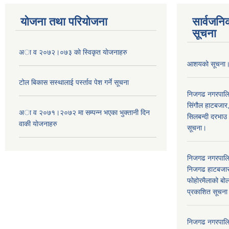
योजना तथा परियोजना
सार्वजनि
सूचना
अा व २०७२।०७३ काे स्विकृत याेजनाहरु
आशयको सूचना
टोल बिकास स‌स्थालाई प‌र्स्ताव पेश गर्ने सूचना
निजगढ नगरपाल
सिंगौल हाटबजार
अा‍ व २०७१।२०७२ मा सम्पन्न भएका भुक्तानी दिन
सिलबन्दी दरभाउ
वा‌की याेजनाहरु
सूचना।
निजगढ नगरपाल
निजगढ हाटबजार 
फोहोरमैलाको बोल
प्रकाशित सूचन
निजगढ नगरपालि