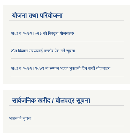
योजना तथा परियोजना
अा व २०७२।०७३ काे स्विकृत याेजनाहरु
टोल बिकास स‌स्थालाई प‌र्स्ताव पेश गर्ने सूचना
अा‍ व २०७१।२०७२ मा सम्पन्न भएका भुक्तानी दिन वा‌की याेजनाहरु
सार्वजनिक खरीद / बोलपत्र सूचना
आशयको सूचना।