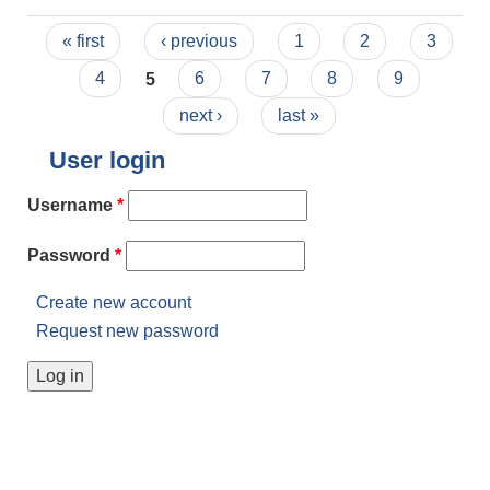
संख्या ५१
Pages
« first
‹ previous
1
2
3
4
5
6
7
8
9
next ›
last »
User login
Username
*
Password
*
Create new account
Request new password