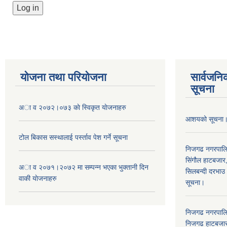
योजना तथा परियोजना
सार्वजनि
सूचना
अा व २०७२।०७३ काे स्विकृत याेजनाहरु
आशयको सूचना
टोल बिकास स‌स्थालाई प‌र्स्ताव पेश गर्ने सूचना
निजगढ नगरपाल
सिंगौल हाटबजार
अा‍ व २०७१।२०७२ मा सम्पन्न भएका भुक्तानी दिन
सिलबन्दी दरभाउ
वा‌की याेजनाहरु
सूचना।
निजगढ नगरपाल
निजगढ हाटबजार 